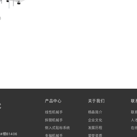
））
产品中心
关于我们
联
代
线性机械手
杨森简介
联
斜臂机械手
企业文化
人
侧入式贴标系统
发展历程
在
楼B1406
多轴机械手
荣誉资质